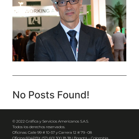
No Posts Found!
© 2022 Gráfica y Servicios Americanos S.A.S.
Todos los derechos reservados.
Oficinas: Calle 99 # 10-57 y Carrera 12 # 79 -08
Oficina 604PBX (57) 601 300 18 38 | Bogotá – Colombia