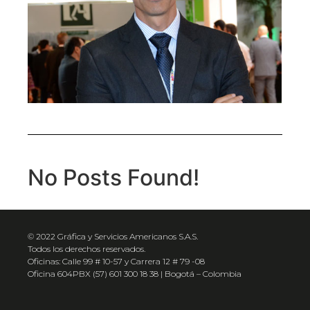
No Posts Found!
© 2022 Gráfica y Servicios Americanos S.A.S.
Todos los derechos reservados.
Oficinas: Calle 99 # 10-57 y Carrera 12 # 79 -08
Oficina 604PBX (57) 601 300 18 38 | Bogotá – Colombia