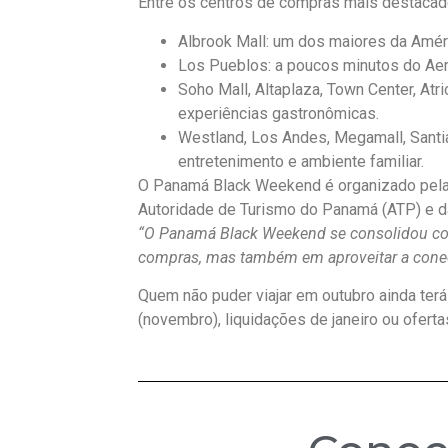
Entre os centros de compras mais destacad
Albrook Mall: um dos maiores da Améri
Los Pueblos: a poucos minutos do Aer
Soho Mall, Altaplaza, Town Center, At
experiências gastronômicas.
Westland, Los Andes, Megamall, Santia
entretenimento e ambiente familiar.
O Panamá Black Weekend é organizado pela
Autoridade de Turismo do Panamá (ATP) e da
“O Panamá Black Weekend se consolidou com
compras, mas também em aproveitar a conectiv
Quem não puder viajar em outubro ainda ter
(novembro), liquidações de janeiro ou oferta