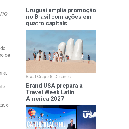
Uruguai amplia promoção
 no
no Brasil com ações em
quatro capitais
ndo
no de
ile,
Brasil Grupo 6
,
Destinos
Brand USA prepara a
nte
Travel Week Latin
America 2027
ar, o