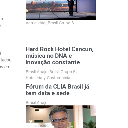
a.
Actualidad
,
Brasil Grupo 6
e
Hard Rock Hotel Cancun,
a
música no DNA e
tacou:
inovação constante
as em
Brasil Abajo
,
Brasil Grupo 6
,
Hotelería y Gastronomía
Fórum da CLIA Brasil já
tem data e sede
Brasil Abajo