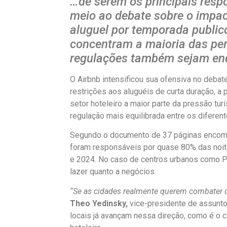
…de serem os principais res
meio ao debate sobre o impac
aluguel por temporada publico
concentram a maioria das per
regulações também sejam end
O Airbnb intensificou sua ofensiva no deba
restrições aos aluguéis de curta duração, a 
setor hoteleiro a maior parte da pressão tu
regulação mais equilibrada entre os difere
Segundo o documento de 37 páginas encome
foram responsáveis por quase 80% das noite
e 2024. No caso de centros urbanos como Par
lazer quanto a negócios.
“Se as cidades realmente querem combater o
Theo Yedinsky,
vice-presidente de assunto
locais já avançam nessa direção, como é o