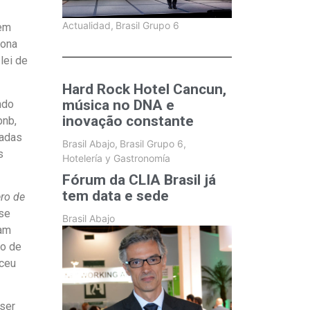
Actualidad
,
Brasil Grupo 6
 em
lona
lei de
Hard Rock Hotel Cancun,
música no DNA e
ndo
inovação constante
bnb,
vadas
Brasil Abajo
,
Brasil Grupo 6
,
s
Hotelería y Gastronomía
Fórum da CLIA Brasil já
tem data e sede
ro de
sse
Brasil Abajo
uam
ro de
sceu
 ser