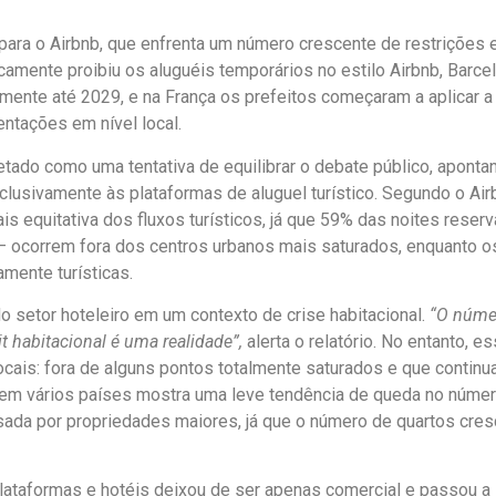
ara o Airbnb, que enfrenta um número crescente de restrições
camente proibiu os aluguéis temporários no estilo Airbnb, Barce
ente até 2029, e na França os prefeitos começaram a aplicar a 
ntações em nível local.
retado como uma tentativa de equilibrar o debate público, aponta
clusivamente às plataformas de aluguel turístico. Segundo o Air
s equitativa dos fluxos turísticos, já que 59% das noites reser
— ocorrem fora dos centros urbanos mais saturados, enquanto o
mente turísticas.
 setor hoteleiro em um contexto de crise habitacional.
“O núme
t habitacional é uma realidade”,
alerta o relatório. No entanto, e
ocais: fora de alguns pontos totalmente saturados e que contin
 em vários países mostra uma leve tendência de queda no núme
da por propriedades maiores, já que o número de quartos cre
 plataformas e hotéis deixou de ser apenas comercial e passou a