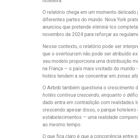
hoteleira.
O relatório chega em um momento delicado p
diferentes partes do mundo. Nova York prati
anunciou que pretende eliminá-los completam
novembro de 2024 para reforçar as regulame
Nesse contexto, o relatório pode ser interp
que o overtourism não pode ser atribuído ex
seu modelo proporciona uma distribuição mai
na França — o país mais visitado do mundo 
hotéis tendem a se concentrar em zonas alta
O Airbnb também questiona o crescimento do
hotéis continua crescendo, enquanto o défici
dado entra em contradição com realidades l
crescendo apesar disso, o parque hoteleiro
estabelecimentos — uma realidade compensa
ao mesmo tempo.
O que fica claro é que a concorrência entre