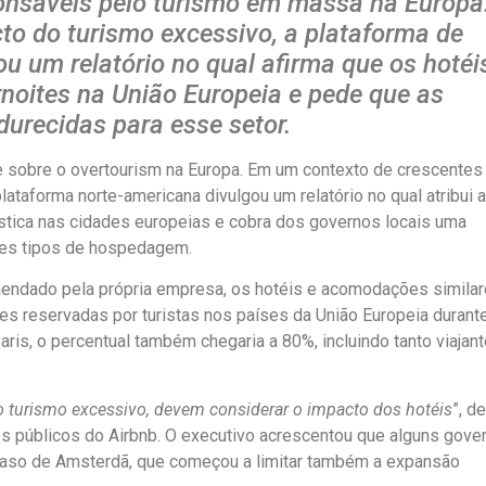
ponsáveis pelo turismo em massa na Europa
to do turismo excessivo, a plataforma de
u um relatório no qual afirma que os hotéi
noites na União Europeia e pede que as
urecidas para esse setor.
te sobre o overtourism na Europa. Em um contexto de crescentes
plataforma norte-americana divulgou um relatório no qual atribui 
rística nas cidades europeias e cobra dos governos locais uma
ntes tipos de hospedagem.
ndado pela própria empresa, os hotéis e acomodações simila
s reservadas por turistas nos países da União Europeia durant
is, o percentual também chegaria a 80%, incluindo tanto viajant
 turismo excessivo, devem considerar o impacto dos hotéis
”, d
s públicos do Airbnb. O executivo acrescentou que alguns gove
 caso de Amsterdã, que começou a limitar também a expansão