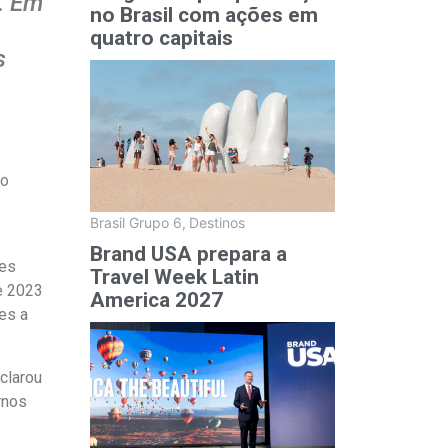
. Em
no Brasil com ações em
quatro capitais
s
ao
Brasil Grupo 6
,
Destinos
Brand USA prepara a
res
Travel Week Latin
e 2023
America 2027
es a
eclarou
rnos