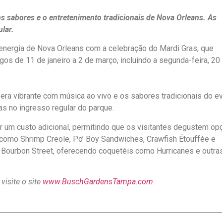
s sabores e o entretenimento tradicionais de Nova Orleans. As
lar.
energia de Nova Orleans com a celebração do Mardi Gras, que
s de 11 de janeiro a 2 de março, incluindo a segunda-feira, 20
era vibrante com música ao vivo e os sabores tradicionais do e
as no ingresso regular do parque.
r um custo adicional, permitindo que os visitantes degustem o
, como Shrimp Creole, Po’ Boy Sandwiches, Crawfish Étouffée e
 Bourbon Street, oferecendo coquetéis como Hurricanes e outra
isite o site
www.BuschGardensTampa.com
.