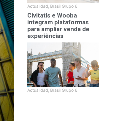
Actualidad
,
Brasil Grupo 6
Civitatis e Wooba
integram plataformas
para ampliar venda de
experiências
Actualidad
,
Brasil Grupo 6