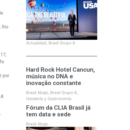
de
; Rio
Actualidad
,
Brasil Grupo 6
17,
fe.
Hard Rock Hotel Cancun,
z por
música no DNA e
inovação constante
Brasil Abajo
,
Brasil Grupo 6
,
 A
Hotelería y Gastronomía
Fórum da CLIA Brasil já
tem data e sede
e
Brasil Abajo