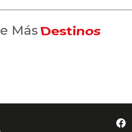
Hoteles
ce Más
a