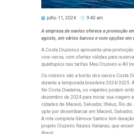
julho 11, 2024
9:40 am
A empresa de navios oferece a promoção em s
agosto, em vários barcos e com opções em d
A Costa Cruzeiros apresenta uma promoção c
vice-versa, com ofertas válidas para reserva
quádruplos nas tarifas Meu Cruzeiro e All In
Os roteiros são a bordo dos navios Costa D
durante a temporada brasileira 2024/2025. A
No Costa Diadema, os viajantes podem emb
dezembro de 2024 para iniciar sua viagem ao
cidades de Maceió, Salvador, Ilhéus, Rio de 
opte por desembarcar em Maceió, Salvador, Ri
A rota completa Gênova-Santos tem duração
projeto Cruzeiro Raízes Italianas, que ence
Brasil.