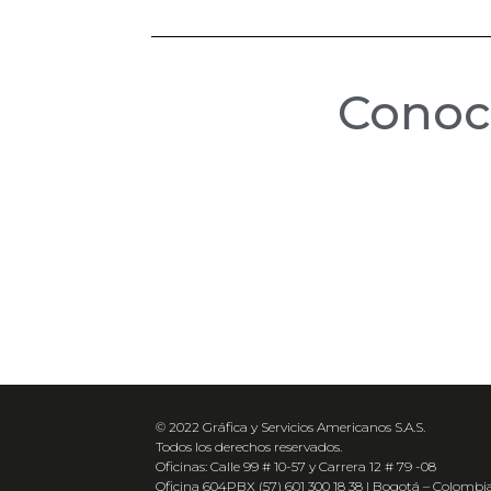
Cono
© 2022 Gráfica y Servicios Americanos S.A.S.
Todos los derechos reservados.
Oficinas: Calle 99 # 10-57 y Carrera 12 # 79 -08
Oficina 604PBX (57) 601 300 18 38 | Bogotá – Colombi