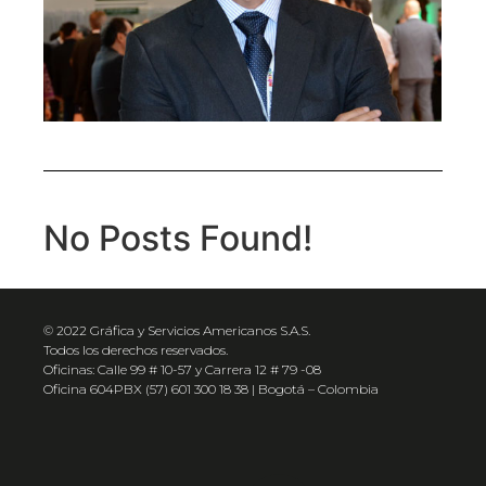
No Posts Found!
© 2022 Gráfica y Servicios Americanos S.A.S.
Todos los derechos reservados.
Oficinas: Calle 99 # 10-57 y Carrera 12 # 79 -08
Oficina 604PBX (57) 601 300 18 38 | Bogotá – Colombia