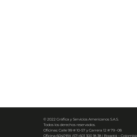
© 2022 Gráfica y Servicios Americanos S.A.S.
Todos los derechos reservados.
Oficinas: Calle 99 # 10-57 y Carrera 12 # 79 -08
Oficina 604PBX (57) 601 300 18 38 | Bogotá – Colombi