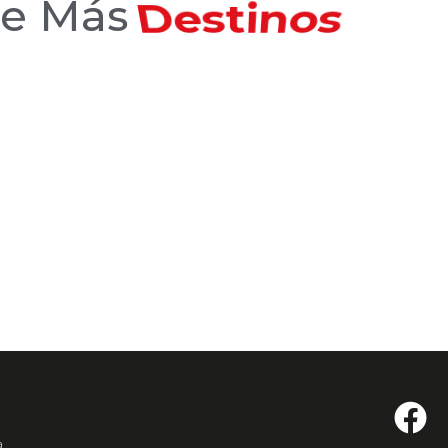
Hoteles
ce Más
a