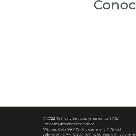
Cono
© 2022 Gráfica y Servicios Americanos S.A.S.
Todos los derechos reservados.
Oficinas: Calle 99 # 10-57 y Carrera 12 # 79 -08
Oficina 604PBX (57) 601 300 18 38 | Bogotá – Colombi