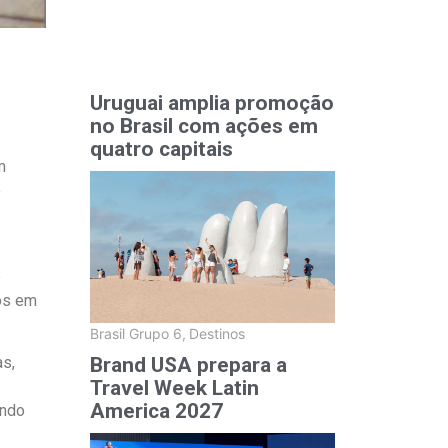
Uruguai amplia promoção
no Brasil com ações em
quatro capitais
m
o
e
ros em
Brasil Grupo 6
,
Destinos
Brand USA prepara a
as,
Travel Week Latin
America 2027
indo