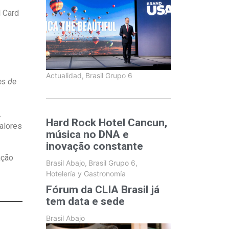
l Card
Actualidad
,
Brasil Grupo 6
es de
.
Hard Rock Hotel Cancun,
valores
música no DNA e
inovação constante
ação
Brasil Abajo
,
Brasil Grupo 6
,
Hotelería y Gastronomía
Fórum da CLIA Brasil já
tem data e sede
Brasil Abajo