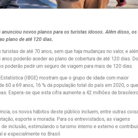
anunciou novos planos para os turistas idosos. Além disso, os
o plano de até 120 dias.
s turistas de até 70 anos, sem que haja mudanças no valor, e alé
85 anos poderão aceder ao plano de cobertura de até 120 dias. D
s poderão pedir um seguro de viagem para mais de 120 dias.
e Estatística (IBGE) mostram que o grupo de idade com maior
de 60 a 69 anos, 16 % da população total do país em 2020, o qu
as. Espera-se que esta cifra aumente a 42 milhões de brasilei
ncia, os novos hábitos deste público incluem, entre outras cois
tação, esporte e moradia. Para os entrevistados, as viagens
e inclusão, estimulando o turismo interno e externo e contribu
l e especialmente no Brasil.