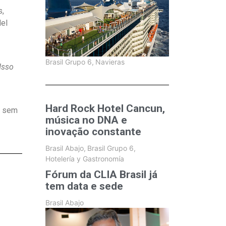
s,
del
Brasil Grupo 6
,
Navieras
Isso
Hard Rock Hotel Cancun,
o sem
música no DNA e
inovação constante
Brasil Abajo
,
Brasil Grupo 6
,
Hotelería y Gastronomía
Fórum da CLIA Brasil já
tem data e sede
Brasil Abajo