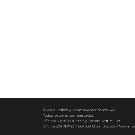
© 2022 Gráfica y Servicios Americanos S.A.S.
Todos los derechos reservados.
Oficinas: Calle 99 # 10-57 y Carrera 12 # 79 -08
Oficina 604PBX (57) 601 300 18 38 | Bogotá – Colombi