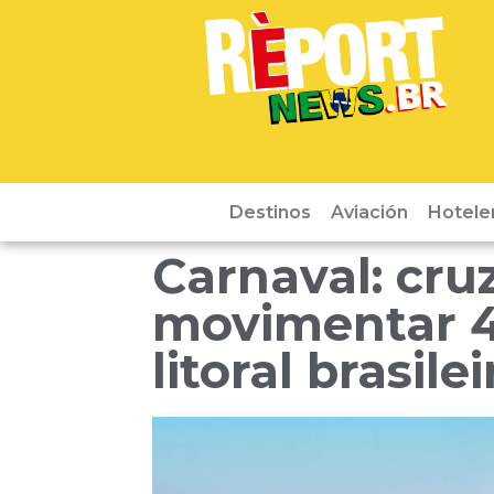
Destinos
Aviación
Hotele
Carnaval: cru
movimentar 40
litoral brasilei