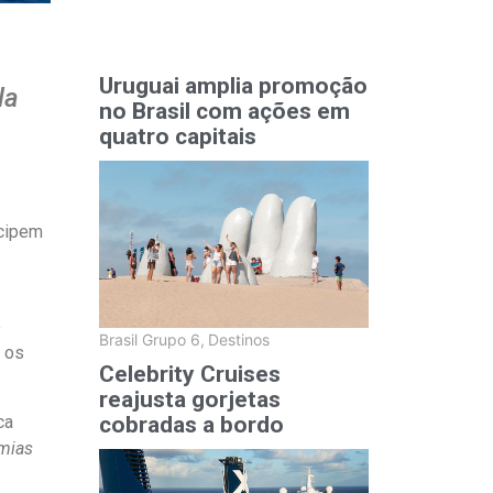
Uruguai amplia promoção
la
no Brasil com ações em
quatro capitais
icipem
e
Brasil Grupo 6
,
Destinos
e os
Celebrity Cruises
reajusta gorjetas
ca
cobradas a bordo
omias