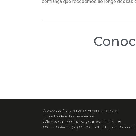
confiança que recebemos ao longo dessas 
Cono
© 2022 Gráfica y Servicios Americanos S.A.S.
Todos los derechos reservados.
Oficinas: Calle 99 # 10-57 y Carrera 12 # 79 -08
Oficina 604PBX (57) 601 300 18 38 | Bogotá – Colombi