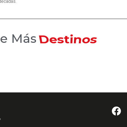
décadas.
ce Más
Destinos
a