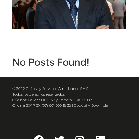
No Posts Found!
© 2022 Gráfica y Servicios Americanos S.A.S.
Todos los derechos reservados.
Oficinas: Calle 99 # 10-57 y Carrera 12 # 79 -08
Oficina 604PBX (57) 601 300 18 38 | Bogotá – Colombia