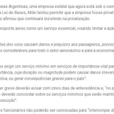
íneas Argentinas, uma empresa estatal que agora está sob o co
a Lei de Bases, Milei tentou permitir que a empresa fosse privat
no afirmou que continuará insistindo na privatização.
ansporte aereo como um serviço essencial, visando limitar a aç
ões dos voos causam danos e prejuízos aos passageiros, provo
 consideráveis para todo o setor aeronáutico e para a economi
mo exigir um serviço mínimo em serviços de importância vital pa
rtância, cuja duração ou magnitude podem causar danos irrevers
lica, ou gerar consequências graves para o país”.
zer greve deverão avisar com cinco dias de antecedência e,
“no 
tes deverão concordar sobre os serviços mínimos que serão manti
 execução”.
os funcionários não poderão ser convocadas para
“interromper, d