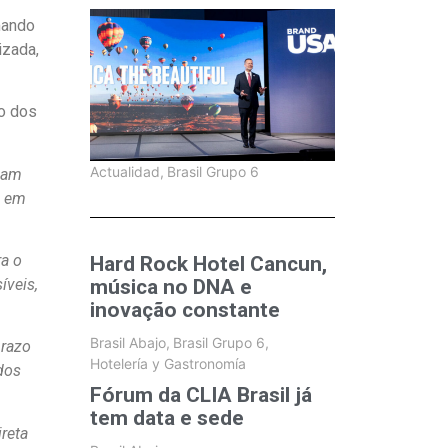
mando
izada,
ão dos
Actualidad
,
Brasil Grupo 6
cam
a em
ra o
Hard Rock Hotel Cancun,
música no DNA e
íveis,
inovação constante
Brasil Abajo
,
Brasil Grupo 6
,
prazo
Hotelería y Gastronomía
dos
Fórum da CLIA Brasil já
tem data e sede
ireta