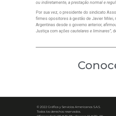
ou indiretamente, a prestação normal e regula
Por sua vez, o presidente do sindicato Ass
firmes opositores à gestão de Javier Milei
Argentinas desde o governo anterior, afirmo
Justiça com a
ções cautelares e liminares”,
de
Cono
© 2022 Gráfica y Servicios Americanos S.A.S.
Todos los derechos reservados.