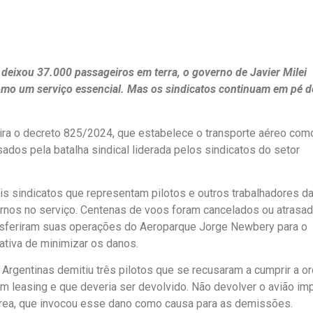
deixou 37.000 passageiros em terra, o governo de Javier Milei
omo um serviço essencial. Mas os sindicatos continuam em pé d
ira o decreto 825/2024, que estabelece o transporte aéreo co
sados pela batalha sindical liderada pelos sindicatos do setor
is sindicatos que representam pilotos e outros trabalhadores d
ornos no serviço. Centenas de voos foram cancelados ou atrasad
sferiram suas operações do Aeroparque Jorge Newbery para o
tativa de minimizar os danos.
s Argentinas demitiu três pilotos que se recusaram a cumprir a 
em leasing e que deveria ser devolvido. Não devolver o avião imp
érea, que invocou esse dano como causa para as demissões.