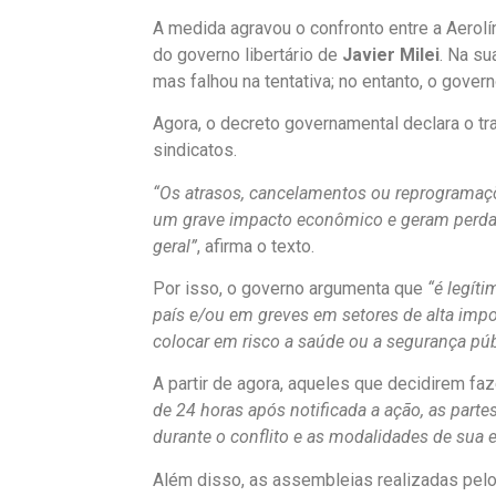
A medida agravou o confronto entre a Aerol
do governo libertário de
Javier Milei
. Na su
mas falhou na tentativa; no entanto, o gover
Agora, o decreto governamental declara o tr
sindicatos.
“Os atrasos, cancelamentos ou reprogramaç
um grave impacto econômico e geram perdas
geral”
, afirma o texto.
Por isso, o governo argumenta que
“é legíti
país e/ou em greves em setores de alta impo
colocar em risco a saúde ou a segurança púb
A partir de agora, aqueles que decidirem fa
de 24 horas após notificada a ação, as par
durante o conflito e as modalidades de sua
Além disso, as assembleias realizadas pel