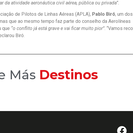
r da atividade aeronáutica civil aérea, pública ou privada”.
ociação de Pilotos de Linhas Aéreas (APLA),
Pablo Biró
, um dos
, mas que ao mesmo tempo faz parte do conselho da Aerolíneas
u que
“o conflito já está grave e vai ficar muito pior”
. “Vamos reco
clarou Biró.
ce Más
Hoteles