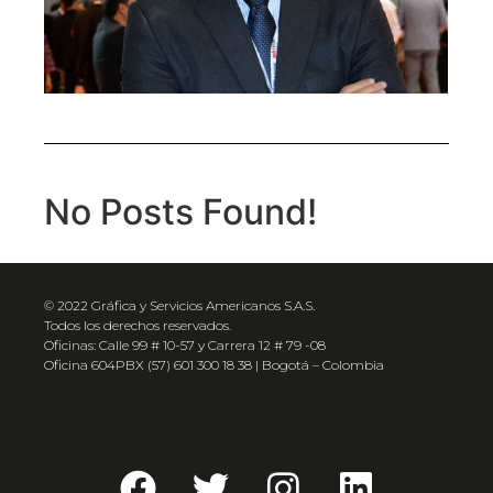
No Posts Found!
© 2022 Gráfica y Servicios Americanos S.A.S.
Todos los derechos reservados.
Oficinas: Calle 99 # 10-57 y Carrera 12 # 79 -08
Oficina 604PBX (57) 601 300 18 38 | Bogotá – Colombia