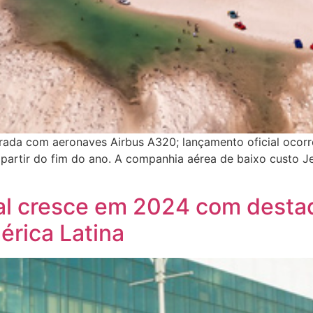
erada com aeronaves Airbus A320; lançamento oficial ocorr
 partir do fim do ano. A companhia aérea de baixo custo 
al cresce em 2024 com desta
érica Latina